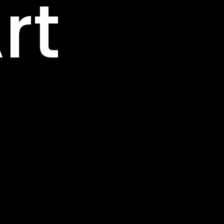
rt
ng