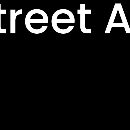
treet A
ainti
Art